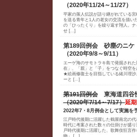
（2020年11/24～11/27）
平家の落人伝説が語り継がれている宮
を送る青年と1人の老女の交流を描い
の「ひったくり」を繰り返す翔人。ナ
せ […]
第189回例会 砂塵のニケ
（2020年9/8～9/11）
エーゲ海のサモトラキ島で発掘された
在」、「親」と「子」をつなぐ時空を
★絵画修復士を目指している緒川理沙
ーと […]
第191回例会
東海道四谷
（2020年7/14～7/17）
延期
2022年7・8月例会として実施
江戸時代後期に活躍した鶴屋南北の代
時代に考案された数々の仕掛けが盛り
戸時代後期に活躍した、歌舞伎狂言作
物」 […]