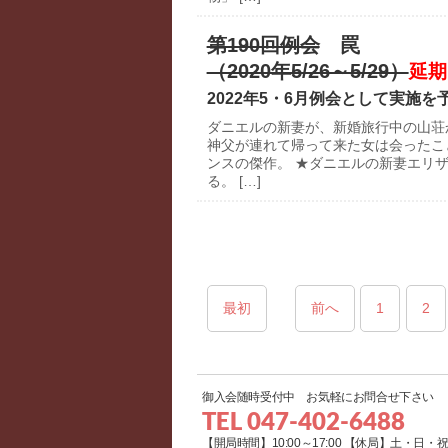
第190回例会
罠
（2020年5/26～5/29）
延期
2022年5・6月例会として実施
ダニエルの新妻が、新婚旅行中の山荘
神父が連れて帰って来た女は会ったこ
ンスの傑作。 ★ダニエルの新妻エリ
る。 […]
最初
前へ
1
2
御入会随時受付中 お気軽にお問合せ下さい
TEL 047-402-6488
【開局時間】10:00～17:00 【休局】土・日・