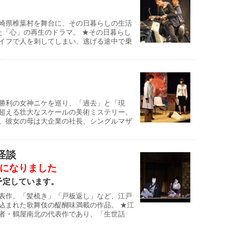
崎県椎葉村を舞台に、その日暮らしの生活
た「心」の再生のドラマ。 ★その日暮らし
イフで人を刺してしまい、逃げる途中で乗
勝利の女神ニケを巡り、「過去」と「現
超える壮大なスケールの美術ミステリー。
。彼女の母は大企業の社長、シングルマザ
怪談
になりました
を予定しています。
表作。「髪梳き」「戸板返し」など、江戸
込まれた歌舞伎の醍醐味満載の作品。 ★江
者・鶴屋南北の代表作であり、「生世話