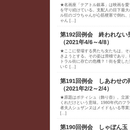
★名画座「テアトル銀幕」は映画を愛
を守り続けている。支配人の目下最大
ル狂のゴウちゃんが心筋梗塞で倒れ、
ゃん […]
第192回例会 終われない
（2021年4/6～4/8）
★ここに登場する男たち女たちは、そ
きようとする。その姿は滑稽であり、
トラル街に存亡の危機？！街を愛した
いＣ […]
第191回例会 しあわせの雨
（2021年2/2～2/4）
★原題はポティシュ（飾り壺）。立派
くれだけという意味。1980年代のフ
者夫人シュザンヌはメイドもいる専業
[…]
第190回例会 しゃぼん玉