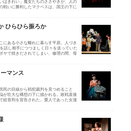
いはきれい」魔女たちのささやきが、人の
の戦いに勝利したマクベスは、国王の下に
か ひらひら振ろか
こにある小さな離れに暮らす平原。人づき
けを話し相手につつましく日々を送っていた
ボヤで焼きだされてしまい、修理の間、母
ローマンス
庶民の目線から戦犯裁判を見つめること
悩が壮大な構想の下に描かれる。敗戦直後
で絞首刑を宣告された。愛人であった女漫
様