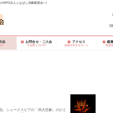
のNPO法人ふなばし演劇鑑賞会へ!
【開
作品
お問合せ・ご入会
アクセス
鑑
IST
月会費 2,500円
船橋市民文化ホール
最新
品。シェークスピアの「四大悲劇」のひと