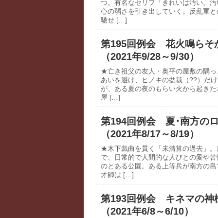
つ。有名なセリフ「きれいは汚い。汚
心の弱さを引き出していく。反乱軍と
馳せ […]
第195回例会 花火鳴らそ
（2021年9/28～9/30）
★亡き祖父の友人・奥平の屋敷の隅っ
あいを避け、ヒノキの盆栽（??）だ
が、ある夏の夜のもらい火から起きた
屋 […]
第194回例会 夏･南方の
（2021年8/17～8/19）
★木下戯曲を貫く「未清算の過去」。
で、日常的で人間的な人びとの愛や苦
のとある公園。ある上等兵が南方の島
才師は […]
第193回例会 キネマの神
（2021年6/8～6/10）