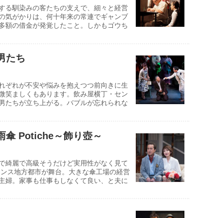
する馴染みの客たちの支えで、細々と経営
の気がかりは、何十年来の常連でギャンブ
多額の借金が発覚したこと。しかもゴウち
男たち
れぞれが不安や悩みを抱えつつ前向きに生
微笑ましくもあります。飲み屋横丁・セン
男たちが立ち上がる。バブルが忘れられな
傘 Potiche～飾り壺～
で綺麗で高級そうだけど実用性がなく見て
ランス地方都市が舞台。大きな傘工場の経営
主婦。家事も仕事もしなくて良い、と夫に