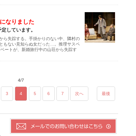
になりました
を予定しています。
から失踪する。手掛かりのない中、隣村の
ともない見知らぬ女だった…。推理サスペ
ザベートが、新婚旅行中の山荘から失踪す
4/7
3
4
5
6
7
次へ
最後
祝