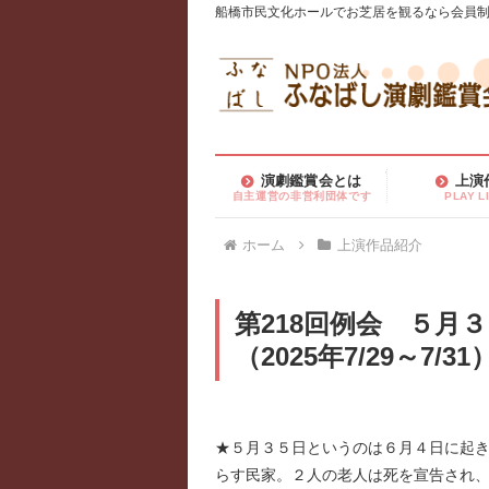
船橋市民文化ホールでお芝居を観るなら会員制
演劇鑑賞会とは
上演
自主運営の非営利団体です
PLAY L
ホーム
上演作品紹介
第218回例会 ５月
（2025年7/29～7/31
★５月３５日というのは６月４日に起
らす民家。２人の老人は死を宣告され