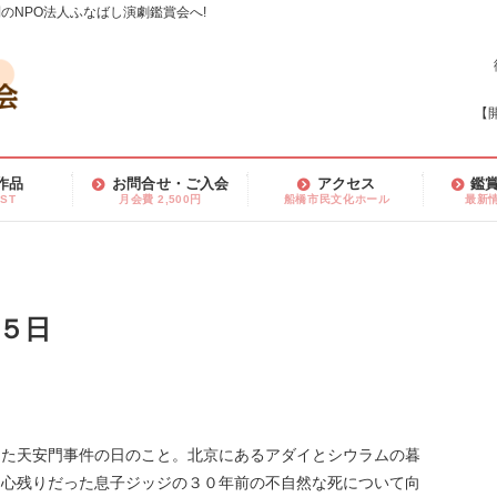
のNPO法人ふなばし演劇鑑賞会へ!
【開
作品
お問合せ・ご入会
アクセス
鑑
IST
月会費 2,500円
船橋市民文化ホール
最新
３５日
）
きた天安門事件の日のこと。北京にあるアダイとシウラムの暮
、心残りだった息子ジッジの３０年前の不自然な死について向