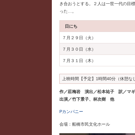
き合おうとする。２人は一世一代の目
った…。
日にち
７月２９日（火）
７月３０日（水）
７月３１日（木）
上映時間【予定】1時間40分（休憩な
作／莊梅岩 演出／松本祐子 訳／マ
出演／竹下景子、林次樹 他
Pカンパニー
会場：船橋市民文化ホール