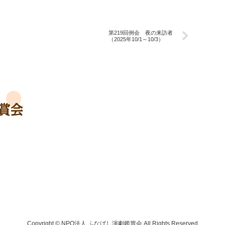
第219回例会 夜の来訪者
（2025年10/1～10/3）
Copyright © NPO法人 ふなばし演劇鑑賞会 All Rights Reserved