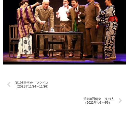
第196回例会 マクベス
（2021年11/24～11/26）
第198回例会 炎の人
（2022年4/6～4/8）