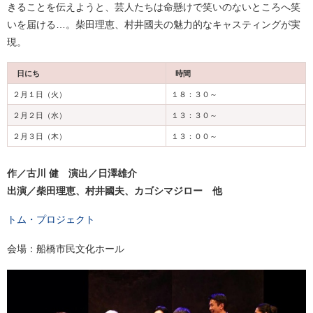
きることを伝えようと、芸人たちは命懸けで笑いのないところへ笑
いを届ける…。柴田理恵、村井國夫の魅力的なキャスティングが実
現。
日にち
時間
２月１日（火）
１８：３０～
２月２日（水）
１３：３０～
２月３日（木）
１３：００～
作／古川 健 演出／日澤雄介
出演／柴田理恵、村井國夫、カゴシマジロー 他
トム・プロジェクト
会場：船橋市民文化ホール