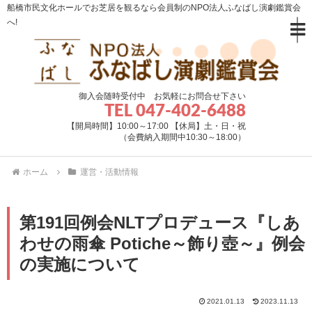
船橋市民文化ホールでお芝居を観るなら会員制のNPO法人ふなばし演劇鑑賞会
へ!
御入会随時受付中 お気軽にお問合せ下さい
TEL 047-402-6488
【開局時間】10:00～17:00 【休局】土・日・祝
（会費納入期間中10:30～18:00）
ホーム
運営・活動情報
第191回例会NLTプロデュース『しあ
わせの雨傘 Potiche～飾り壺～』例会
の実施について
2021.01.13
2023.11.13