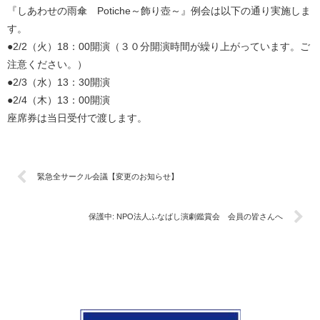
『しあわせの雨傘 Potiche～飾り壺～』例会は以下の通り実施しま
す。
●2/2（火）18：00開演（３０分開演時間が繰り上がっています。ご
注意ください。）
●2/3（水）13：30開演
●2/4（木）13：00開演
座席券は当日受付で渡します。
緊急全サークル会議【変更のお知らせ】
保護中: NPO法人ふなばし演劇鑑賞会 会員の皆さんへ